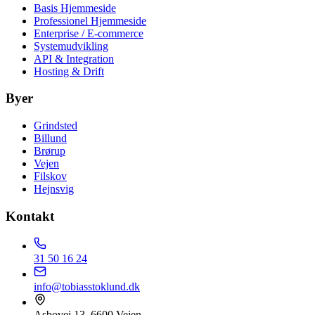
Basis Hjemmeside
Professionel Hjemmeside
Enterprise / E-commerce
Systemudvikling
API & Integration
Hosting & Drift
Byer
Grindsted
Billund
Brørup
Vejen
Filskov
Hejnsvig
Kontakt
31 50 16 24
info@tobiasstoklund.dk
Asbovej 13, 6600 Vejen