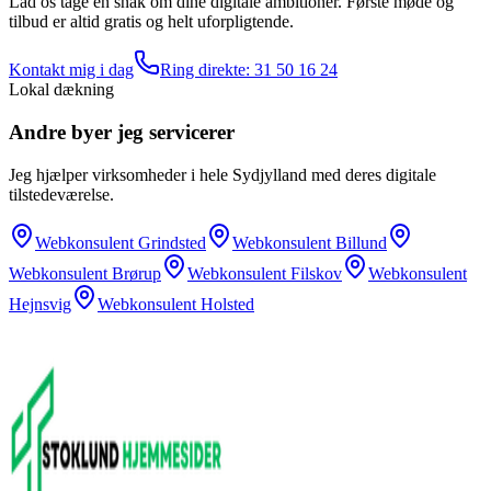
Lad os tage en snak om dine digitale ambitioner. Første møde og
tilbud er altid gratis og helt uforpligtende.
Kontakt mig i dag
Ring direkte:
31 50 16 24
Lokal dækning
Andre byer jeg servicerer
Jeg hjælper virksomheder i hele Sydjylland med deres digitale
tilstedeværelse.
Webkonsulent
Grindsted
Webkonsulent
Billund
Webkonsulent
Brørup
Webkonsulent
Filskov
Webkonsulent
Hejnsvig
Webkonsulent
Holsted